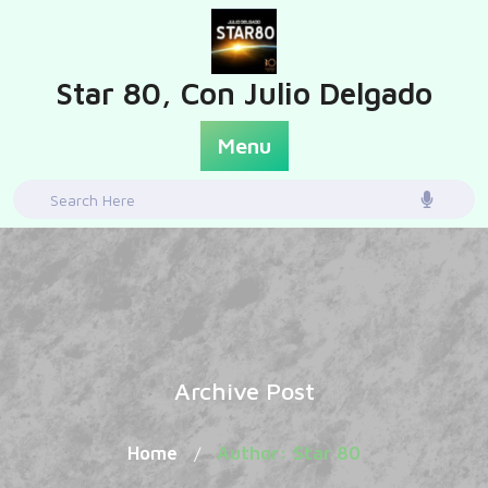
Skip
to
content
Star 80, Con Julio Delgado
Menu
Search
for:
Archive Post
Home
Author: Star 80
/