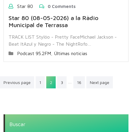
Star 80
0 Comments
Star 80 (08-05-2026) a la Ràdio
Municipal de Terrassa
TRACK LIST Stylóo - Pretty FaceMichael Jackson -
Beat ItAzul y Negro - The NightRofo…
Podcast 95.2FM
,
Últimas noticias
Paginación
…
Previous page
1
2
3
16
Next page
de
entradas
Buscar