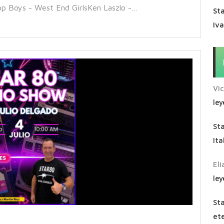
p Boys - West End GirlsKen Laszlo -…
Sta
Iv
Vi
ley
St
Ita
Eli
ley
St
ete