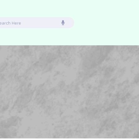
earch
or: