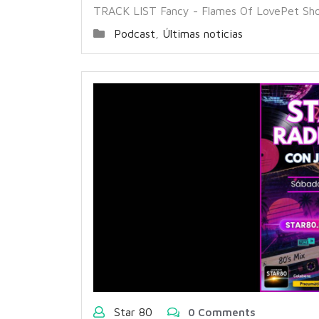
TRACK LIST Fancy - Flames Of LovePet Sho
Podcast
,
Últimas noticias
Star 80
0 Comments