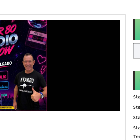
Sta
Sta
Sta
St
Te