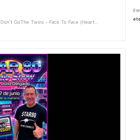
Ew
ete
 Don't GoThe Twins - Face To Face (Heart…