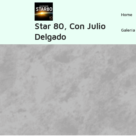
Skip
to
Home
content
Star 80, Con Julio
Galería
Delgado