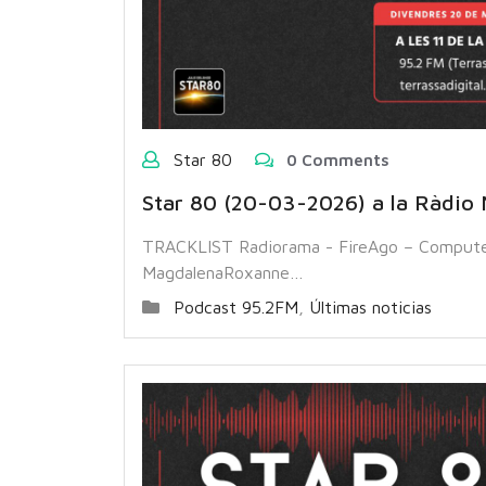
Star 80
0 Comments
Star 80 (20-03-2026) a la Ràdio 
TRACKLIST Radiorama - FireAgo – Computer 
MagdalenaRoxanne…
Podcast 95.2FM
,
Últimas noticias