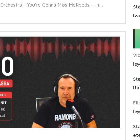
Orchestra - You´re Gonna Miss MeReeds – In…
Sta
Iv
Vi
ley
St
Ita
Eli
ley
St
ete