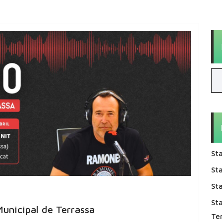
Sta
Sta
Sta
St
unicipal de Terrassa
Te