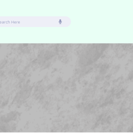
earch
or: