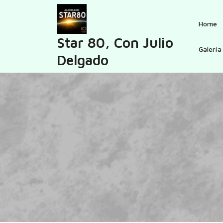
Skip
to
Home
content
Star 80, Con Julio
Galería
Delgado