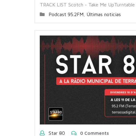
TRACK LIST Scotch - Take Me UpTurntable 
Podcast 95.2FM
,
Últimas noticias
Star 80
0 Comments