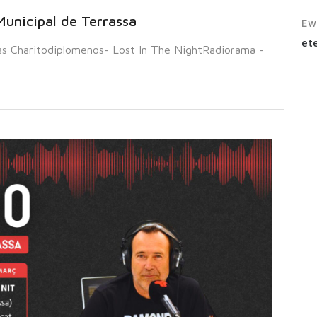
Municipal de Terrassa
Ew
ete
 Charitodiplomenos- Lost In The NightRadiorama -