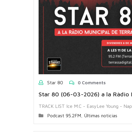
Star 80
0 Comments
Star 80 (06-03-2026) a la Ràdio 
TRACK LIST Ice M.C - EasyLee Young - Nap
Podcast 95.2FM
,
Últimas noticias