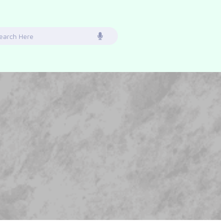
earch
or: