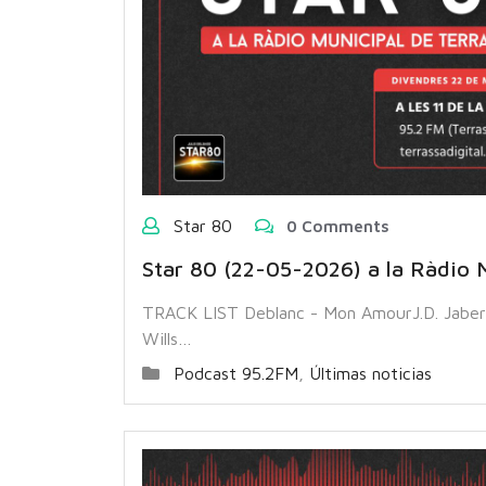
Star 80
0 Comments
Star 80 (22-05-2026) a la Ràdio M
TRACK LIST Deblanc - Mon AmourJ.D. Jaber
Wills…
Podcast 95.2FM
,
Últimas noticias