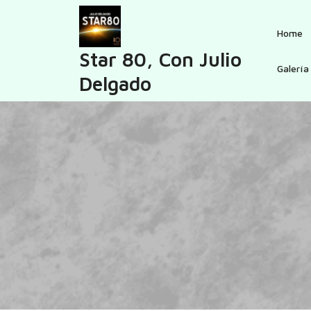
Skip
to
Home
content
Star 80, Con Julio
Galería
Delgado