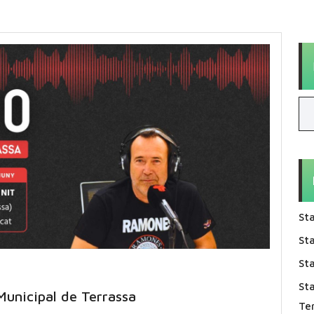
Sta
Sta
Sta
St
Municipal de Terrassa
Te