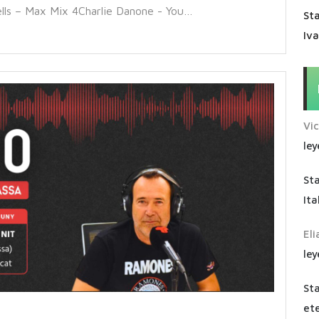
lls – Max Mix 4Charlie Danone - You…
Sta
Iv
Vi
ley
St
Ita
Eli
ley
St
ete