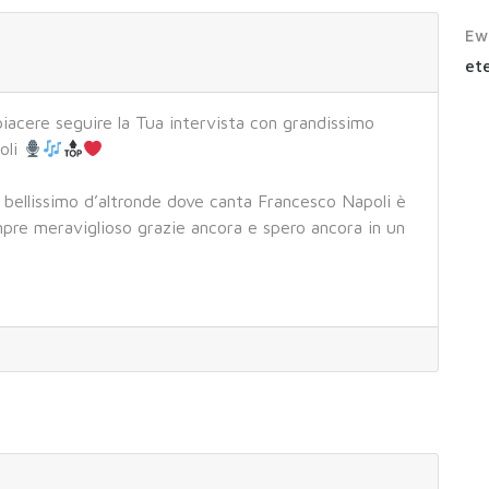
Ew
ete
acere seguire la Tua intervista con grandissimo
oli
à bellissimo d’altronde dove canta Francesco Napoli è
re meraviglioso grazie ancora e spero ancora in un