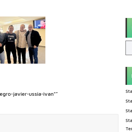
Sta
gro-javier-ussia-ivan"”
Sta
Sta
St
Te