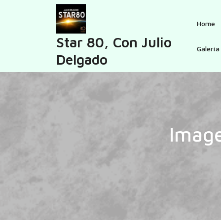
Skip
to
Home
content
Star 80, Con Julio
Galería
Delgado
Image