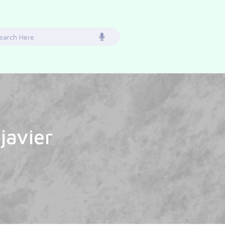
earch
or:
javier