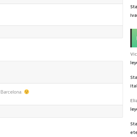
Sta
Iv
Vi
ley
St
Ita
 Barcelona.
Eli
ley
St
ete