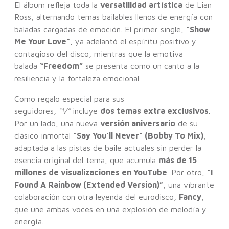
El álbum refleja toda la
versatilidad artística
de Lian
Ross, alternando temas bailables llenos de energía con
baladas cargadas de emoción. El primer single,
“Show
Me Your Love”
, ya adelantó el espíritu positivo y
contagioso del disco, mientras que la emotiva
balada
“Freedom”
se presenta como un canto a la
resiliencia y la fortaleza emocional.
Como regalo especial para sus
seguidores,
“V”
incluye
dos temas extra exclusivos
.
Por un lado, una nueva
versión aniversario
de su
clásico inmortal
“Say You’ll Never” (Bobby To Mix)
,
adaptada a las pistas de baile actuales sin perder la
esencia original del tema, que acumula
más de 15
millones de visualizaciones en YouTube
. Por otro,
“I
Found A Rainbow (Extended Version)”
, una vibrante
colaboración con otra leyenda del eurodisco,
Fancy
,
que une ambas voces en una explosión de melodía y
energía.