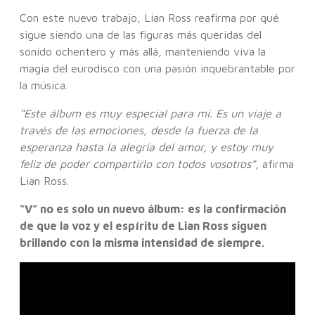
Con este nuevo trabajo, Lian Ross reafirma por qué
sigue siendo una de las figuras más queridas del
sonido ochentero y más allá, manteniendo viva la
magia del eurodisco con una pasión inquebrantable por
la música.
“Este álbum es muy especial para mí. Es un viaje a
través de las emociones, desde la fuerza de la
esperanza hasta la alegría del amor, y estoy muy
feliz de poder compartirlo con todos vosotros”
, afirma
Lian Ross.
“V” no es solo un nuevo álbum: es la confirmación
de que la voz y el espíritu de Lian Ross siguen
brillando con la misma intensidad de siempre.