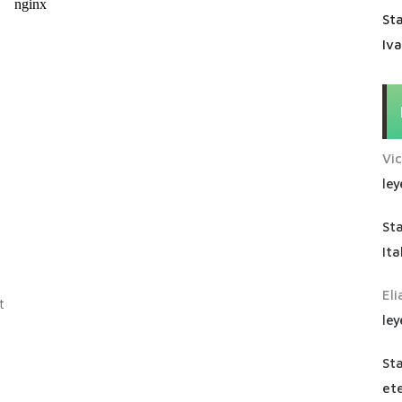
Sta
Iv
Vi
ley
St
Ita
Eli
t
ley
St
ete