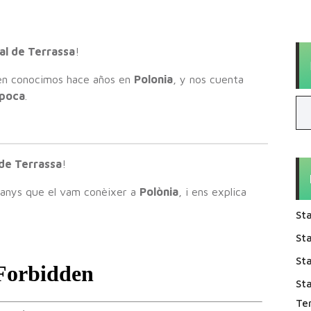
al de Terrassa
!
ien conocimos hace años en
Polonia
, y nos cuenta
época
.
 de Terrassa
!
 anys que el vam conèixer a
Polònia
, i ens explica
Sta
Sta
Sta
St
Te