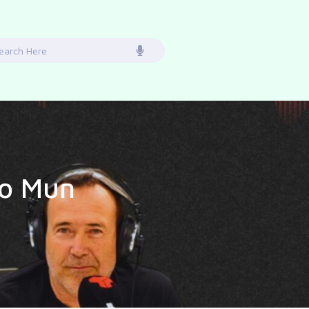
earch
or:
io Mun