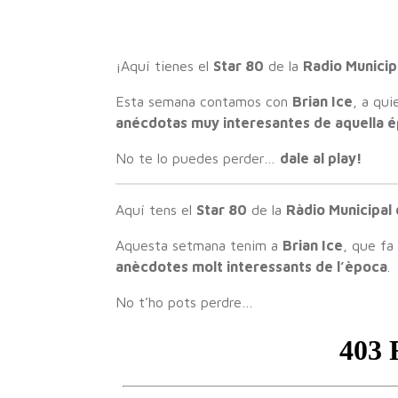
¡Aquí tienes el
Star 80
de la
Radio Municip
Esta semana contamos con
Brian Ice
, a qu
anécdotas muy interesantes de aquella 
No te lo puedes perder…
dale al play!
Aquí tens el
Star 80
de la
Ràdio Municipal
Aquesta setmana tenim a
Brian Ice
, que fa
anècdotes molt interessants de l’època
.
No t’ho pots perdre…