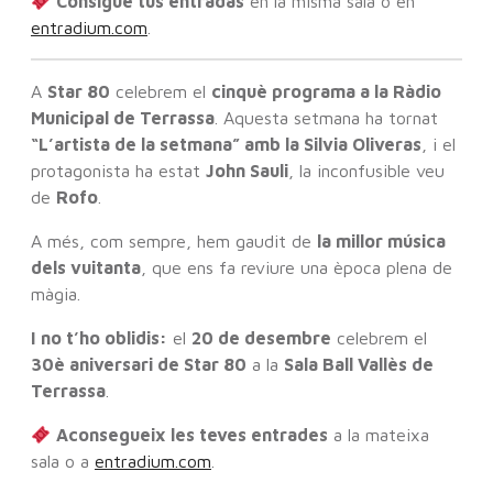
Consigue tus entradas
en la misma sala o en
entradium.com
.
A
Star 80
celebrem el
cinquè programa a la Ràdio
Municipal de Terrassa
. Aquesta setmana ha tornat
“L’artista de la setmana” amb la Silvia Oliveras
, i el
protagonista ha estat
John Sauli
, la inconfusible veu
de
Rofo
.
A més, com sempre, hem gaudit de
la millor música
dels vuitanta
, que ens fa reviure una època plena de
màgia.
I no t’ho oblidis:
el
20 de desembre
celebrem el
30è aniversari de Star 80
a la
Sala Ball Vallès de
Terrassa
.
Aconsegueix les teves entrades
a la mateixa
sala o a
entradium.com
.