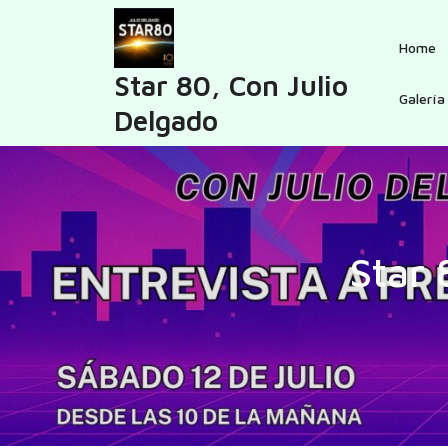
Skip
to
Home
content
Star 80, Con Julio
Galería
Delgado
Star 