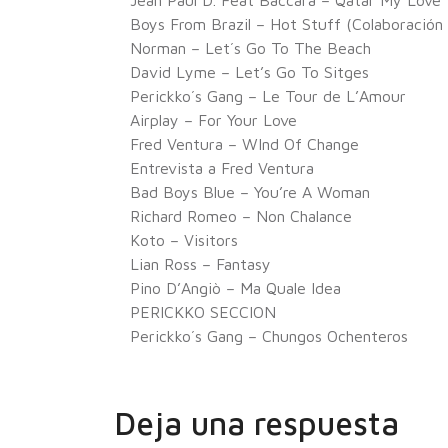
Jean Paul D. Feat Baccara – Qatar My Love
Boys From Brazil – Hot Stuff (Colaboración 
Norman – Let´s Go To The Beach
David Lyme – Let’s Go To Sitges
Perickko´s Gang – Le Tour de L’Amour
Airplay – For Your Love
Fred Ventura – WInd Of Change
Entrevista a Fred Ventura
Bad Boys Blue – You’re A Woman
Richard Romeo – Non Chalance
Koto – Visitors
Lian Ross – Fantasy
Pino D’Angiò – Ma Quale Idea
PERICKKO SECCION
Perickko´s Gang – Chungos Ochenteros
Deja una respuesta