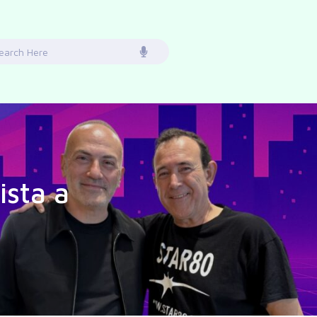
earch
or:
ista a