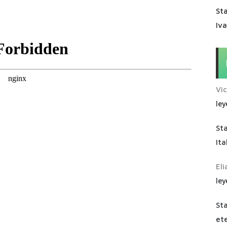
Sta
Iv
Vi
ley
St
Ita
Eli
ley
St
ete