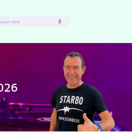
earch
or:
2026