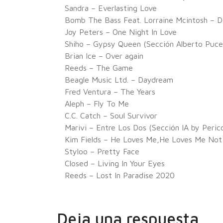
Sandra – Everlasting Love
Bomb The Bass Feat. Lorraine Mcintosh – 
Joy Peters – One Night In Love
Shiho – Gypsy Queen (Sección Alberto Puce
Brian Ice – Over again
Reeds – The Game
Beagle Music Ltd. – Daydream
Fred Ventura – The Years
Aleph – Fly To Me
C.C. Catch – Soul Survivor
Marivi – Entre Los Dos (Sección IA by Peric
Kim Fields – He Loves Me,He Loves Me Not
Styloo – Pretty Face
Closed – Living In Your Eyes
Reeds – Lost In Paradise 2020
Deja una respuesta