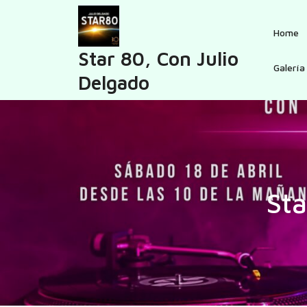
Skip
to
Home
content
Star 80, Con Julio
Galería
Delgado
Sta