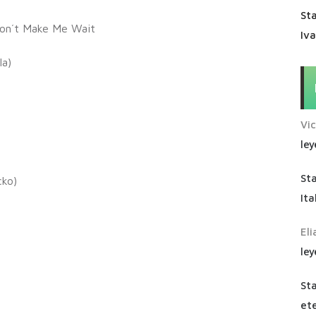
Sta
Don´t Make Me Wait
Iv
la)
Vi
ley
St
cko)
Ita
Eli
ley
St
ete