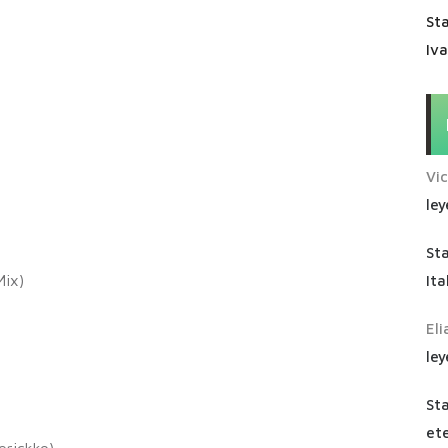
Sta
Iv
Vi
ley
St
)
Mix)
Ita
Eli
ley
St
ete