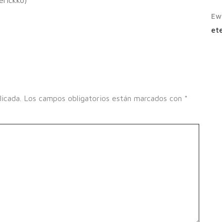
erickko)
Ew
ete
licada.
Los campos obligatorios están marcados con
*