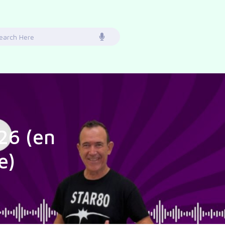
earch
or:
26 (en
e)