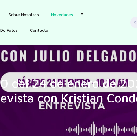
Sobre Nosotros
Novedades
S
f
 De Fotos
Contacto
80 del 24 de enero de 20
revista con Kristian Cond