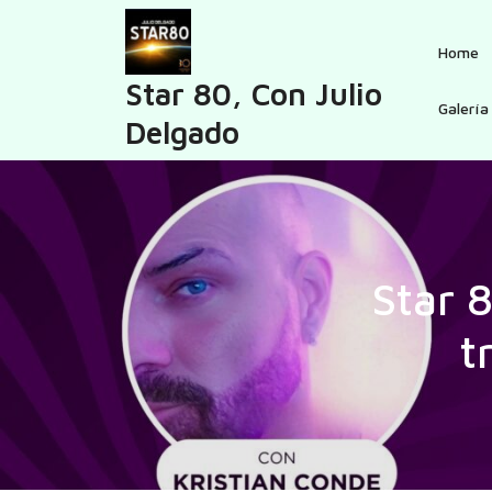
Skip
to
Home
content
Star 80, Con Julio
Galería
Delgado
Star 
t