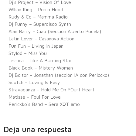
Dj´s Project – Vision Of Love
Wllian King – Robin Hood
Rudy & Co – Mamma Radio
Dj Funny – Superdisco Synth
Alan Barry – Ciao (Sección Alberto Pucela)
Latin Lover – Casanova Action
Fun Fun – Living In Japan
Styloó – Miss You
Jessica – Like A Burning Star
Black Book – Mistery Woman
Dj Boltor – Jonathan (sección IA con Periccko)
Scotch – Loving Is Easy
Stravaganza – Hold Me On YOurt Heart
Matisse – Foul For Love
Perickko´s Band – Sera XQT amo
Deja una respuesta