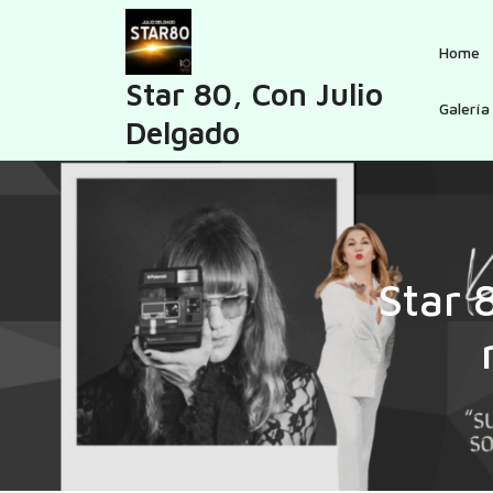
Skip
to
Home
content
Star 80, Con Julio
Galería
Delgado
Star 