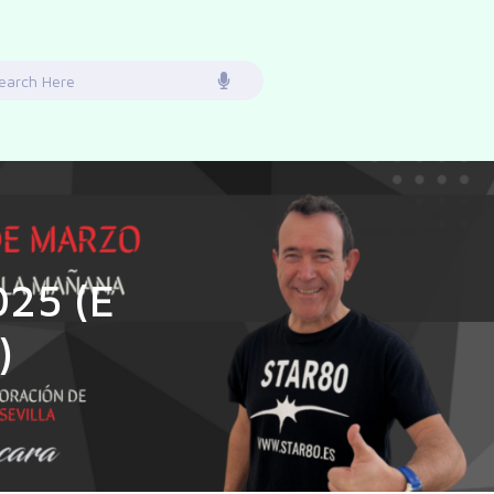
earch
or:
025 (E
)