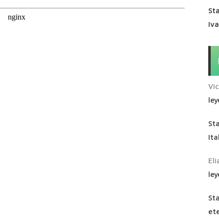
Sta
Iv
Vi
ley
St
Ita
Eli
ley
St
ete