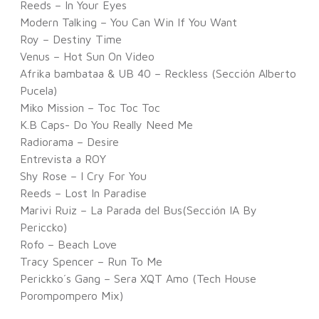
Reeds – In Your Eyes
Modern Talking – You Can Win If You Want
Roy – Destiny Time
Venus – Hot Sun On Video
Afrika bambataa & UB 40 – Reckless (Sección Alberto
Pucela)
Miko Mission – Toc Toc Toc
K.B Caps- Do You Really Need Me
Radiorama – Desire
Entrevista a ROY
Shy Rose – I Cry For You
Reeds – Lost In Paradise
Marivi Ruiz – La Parada del Bus(Sección IA By
Periccko)
Rofo – Beach Love
Tracy Spencer – Run To Me
Perickko´s Gang – Sera XQT Amo (Tech House
Porompompero Mix)