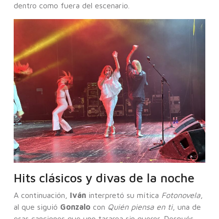
dentro como fuera del escenario.
Hits clásicos y divas de la noche
A continuación,
Iván
interpretó su mítica
Fotonovela
,
al que siguió
Gonzalo
con
Quién piensa en ti
, una de
esas canciones que uno tararea sin querer. Después