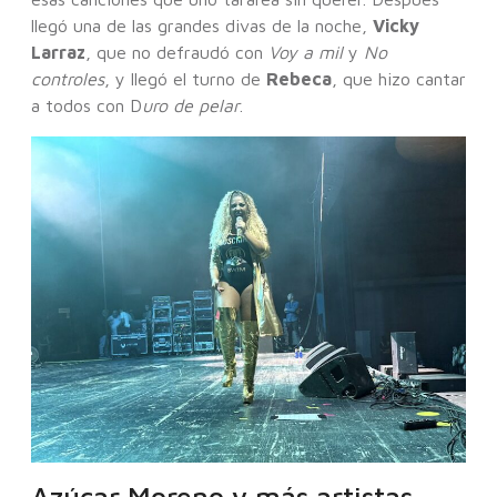
llegó una de las grandes divas de la noche,
Vicky
Larraz
, que no defraudó con
Voy a mil
y
No
controles
, y llegó el turno de
Rebeca
, que hizo cantar
a todos con D
uro de pelar
.
Azúcar Moreno y más artistas